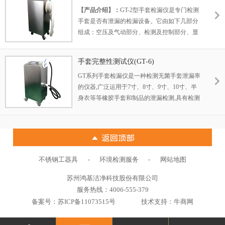
型）
【产品介绍】：
GT-2型手套检漏仪是专门检测
手套是否有泄漏的检漏设备。它由如下几部分
组成：空压及气动部分、检测及控制部分、显
示部分、箱体及手套接口部分等几部分组成。
手套完整性测试仪(GT-6)
GT系列手套检漏仪是一种检测无菌手套泄漏率
的仪器,广泛运用于7寸、8寸、9寸、10寸、半
身衣等等橡胶手套和制品的泄漏检测,具有检测
简单快速、检测准确、检测结果可视化。
-
-
不锈钢工器具
环境检测服务
网站地图
苏州鸿基洁净科技股份有限公司
服务热线：4006-555-379
备案号：
苏ICP备11073515号
技术支持：牛商网