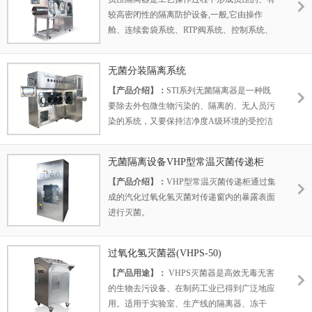
较高密闭性的隔离防护设备,一般,它由操作
舱、连续套袋系统、RTP阀系统、控制系统、
清洗系统、灭菌系统、废液收集模块等几部分
组成,用户可根据工艺需要来配置功能,主要应
无菌分装隔离系统
用于对人体或环境造成毒害和污染的操作工艺
【产品介绍】：
STI系列无菌隔离器是一种既
中,特别在抗肿瘤药、活性生物制品、动物试验
要除去外包微生物污染的、隔离的、无人员污
等行业得到广泛运用。
染的系统，又要保持洁净度A级环境的受控洁
净微环境，它配备有专用的过氧化氢VHP灭菌
器、灭菌后除残留系统、无菌送风系统、密闭
无菌隔离设备VHP型常温灭菌传递柜
舱系统、专用的HMI操作和记录系统和计算机
【产品介绍】：
VHP型常温灭菌传递柜通过集
化验证系统软件，该无菌隔离器广泛用于制
成的汽化过氧化氢灭菌对传递窗内的暴露表面
药、医疗、卫生、生物试验等场所的无菌隔离
进行灭菌。
操作。 采用ISOLATOR安全等级保证药品放行
降低环境运行成本。
过氧化氢灭菌器(VHPS-50)
【产品用途】：
VHPS灭菌器是高效无毒无害
的生物去污设备、在制药工业已得到广泛地应
用。适用于实验室、生产线的隔离器、冻干