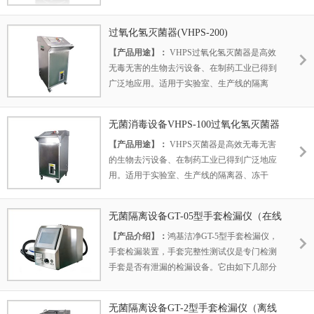
机、无菌配液罐、无菌传递窗及小空间洁净室
的在线灭菌（SIP）。
过氧化氢灭菌器(VHPS-200)
【产品特点】：
VHPS灭菌器的杀芽孢能力可
【产品用途】：
VHPS过氧化氢灭菌器是高效
达6lg；分解物为水蒸气与氧气；对环境和人体
无毒无害的生物去污设备、在制药工业已得到
均无危害作用；快速的循环过程，运行成本
广泛地应用。适用于实验室、生产线的隔离
低；过氧化氢气体具有极好的物料兼容性。
器、冻干机、无菌配液罐、无菌传递窗及小空
间洁净室的在线灭菌（SIP）。
无菌消毒设备VHPS-100过氧化氢灭菌器
【产品特点】：
VHPS灭菌器的杀芽孢能力可
【产品用途】：
VHPS灭菌器是高效无毒无害
达6lg；分解物为水蒸气与氧气；对环境和人体
的生物去污设备、在制药工业已得到广泛地应
均无危害作用；快速的循环过程，运行成本
用。适用于实验室、生产线的隔离器、冻干
低；过氧化氢气体具有极好的物料兼容性。
机、无菌配液罐、无菌传递窗及小空间洁净室
的在线灭菌（SIP）。
无菌隔离设备GT-05型手套检漏仪（在线
【产品特点】：
VHPS灭菌器的杀芽孢能力可
型）
【产品介绍】：
鸿基洁净GT-5型手套检漏仪，
达6lg；分解物为水蒸气与氧气；对环境和人体
手套检漏装置，手套完整性测试仪是专门检测
均无危害作用；快速的循环过程，运行成本
手套是否有泄漏的检漏设备。它由如下几部分
低；过氧化氢气体具有极好的物料兼容性。
组成：空压及气动部分、检测及控制部分、显
示部分、箱体及手套接口部分等几部分组成。
无菌隔离设备GT-2型手套检漏仪（离线