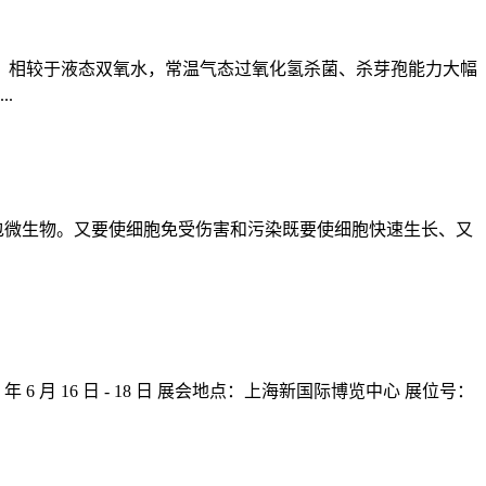
氢，相较于液态双氧水，常温气态过氧化氢杀菌、杀芽孢能力大幅
.
包微生物。又要使细胞免受伤害和污染既要使细胞快速生长、又
 月 16 日 - 18 日 展会地点：上海新国际博览中心 展位号：