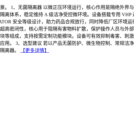
。 1、无菌隔离器 以微正压环境运行，核心作用是隔绝外界与人
离体系，稳定维持 A 级洁净受控微环境。设备搭载专用 VH
OLATOR 安全等级设计，助力药品合规放行，同时降低厂区环
具备超高密闭性，核心用于阻隔有害物料扩散，保护操作人员与外
集模块等组成，支持按需定制功能模块。设备可有效抑制毒害、刺
应用。 3、选型建议 若以产品无菌防护、微生物控制、常规洁
隔离器。
【更多详情】