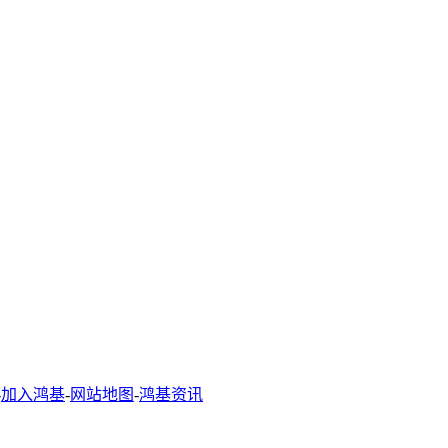
-
加入鸿基
-
网站地图
-
鸿基资讯