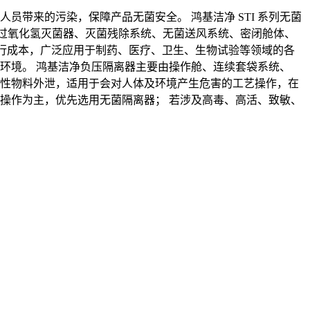
员带来的污染，保障产品无菌安全。 鸿基洁净 STI 系列无菌
P 过氧化氢灭菌器、灭菌残除系统、无菌送风系统、密闭舱体、
境运行成本，广泛应用于制药、医疗、卫生、生物试验等领域的各
部环境。 鸿基洁净负压隔离器主要由操作舱、连续套袋系统、
激性物料外泄，适用于会对人体及环境产生危害的工艺操作，在
净操作为主，优先选用无菌隔离器； 若涉及高毒、高活、致敏、