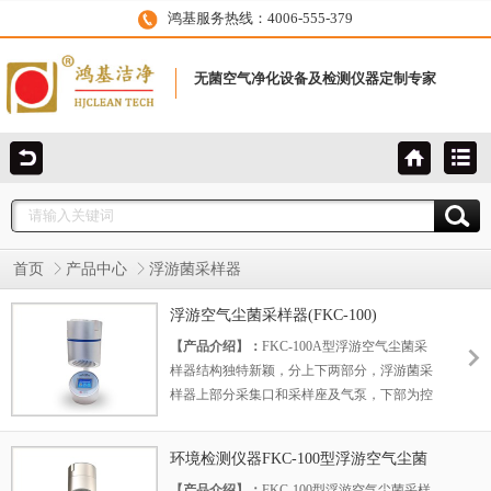
鸿基服务热线：4006-555-379
无菌空气净化设备及检测仪器定制专家
首页
产品中心
浮游菌采样器
浮游空气尘菌采样器(FKC-100)
【产品介绍】：
FKC-100A型浮游空气尘菌采
样器结构独特新颖，分上下两部分，浮游菌采
样器上部分采集口和采样座及气泵，下部为控
制器及电池。采样口和外壳采用优质航空铝制
造，表面闭孔处理，便于使用前的灭菌消毒。
环境检测仪器FKC-100型浮游空气尘菌
【产品用途】：
浮游菌采样器功能强大，采样
采样器
【产品介绍】：
FKC-100型浮游空气尘菌采样
量大，性能稳定，操作简便，达到国际同类产