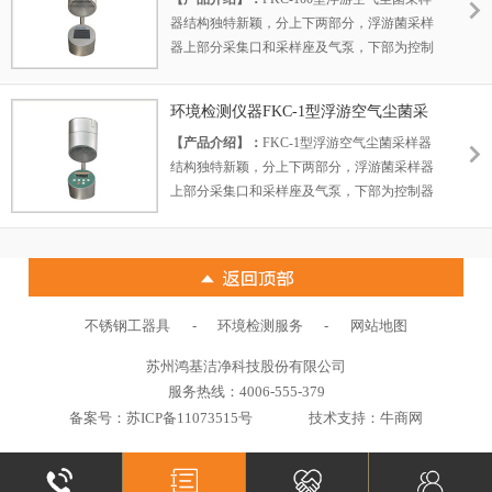
器结构独特新颖，分上下两部分，浮游菌采样
品水平，是各制药厂、医院、生物制品、食品
器上部分采集口和采样座及气泵，下部为控制
加工、公共场所等的检测部门理想的浮尘菌浓
器及电池。采样口和外壳采用优质航空铝制
度采样仪器。
造，表面闭孔处理，便于使用前的灭菌消毒。
环境检测仪器FKC-1型浮游空气尘菌采
【产品用途】：
浮游菌采样器功能强大，采样
样器
【产品介绍】：
FKC-1型浮游空气尘菌采样器
量大，性能稳定，操作简便，达到国际同类产
结构独特新颖，分上下两部分，浮游菌采样器
品水平，是各制药厂、医院、生物制品、食品
上部分采集口和采样座及气泵，下部为控制器
加工、公共场所等的检测部门理想的浮尘菌浓
及电池。采样口和外壳采用航空铝制造，表面
度采样仪器。
闭孔处理，便于使用前的灭菌消毒。
【产品用途】：
浮游菌采样器采样量大，性能
稳定，操作简便，达到同类产品先进水平，是
各制药厂、医院、生物制品、食品加工、公共
-
-
不锈钢工器具
环境检测服务
网站地图
场所等的检测部门理想的浮尘菌浓度采样仪
器。
苏州鸿基洁净科技股份有限公司
服务热线：4006-555-379
备案号：
苏ICP备11073515号
技术支持：牛商网