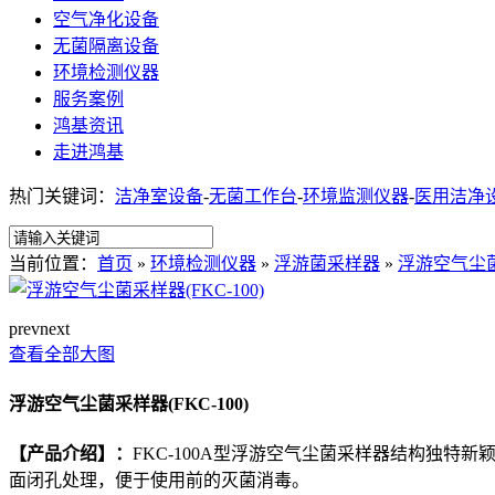
空气净化设备
无菌隔离设备
环境检测仪器
服务案例
鸿基资讯
走进鸿基
热门关键词：
洁净室设备
-
无菌工作台
-
环境监测仪器
-
医用洁净
当前位置：
首页
»
环境检测仪器
»
浮游菌采样器
»
浮游空气尘菌采
prev
next
查看全部大图
浮游空气尘菌采样器(FKC-100)
【产品介绍】：
FKC-100A型浮游空气尘菌采样器结构独
面闭孔处理，便于使用前的灭菌消毒。