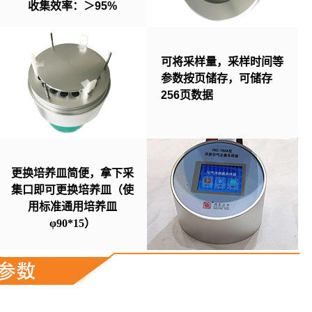
收集效率：＞95%
可将采样量，
采样时间等
参数按页储存，可储存
256页数据
更换培养皿简便，拿下采
集口即可更换培养皿（使
用标准通用培养皿
φ90*15）