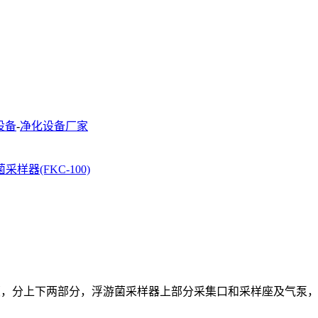
设备
-
净化设备厂家
样器(FKC-100)
特新颖，分上下两部分，浮游菌采样器上部分采集口和采样座及气