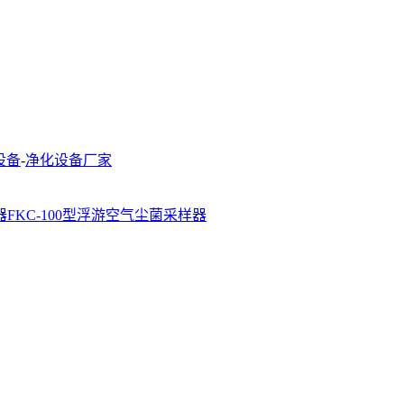
设备
-
净化设备厂家
FKC-100型浮游空气尘菌采样器