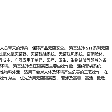
员带来的污染，保障产品无菌安全。 鸿基洁净 STI 系列无菌
P 过氧化氢灭菌器、灭菌残除系统、无菌送风系统、密闭舱体、
境运行成本，广泛应用于制药、医疗、卫生、生物试验等领域的各
部环境。 鸿基洁净负压隔离器主要由操作舱、连续套袋系统、
激性物料外泄，适用于会对人体及环境产生危害的工艺操作，在
净操作为主，优先选用无菌隔离器； 若涉及高毒、高活、致敏、