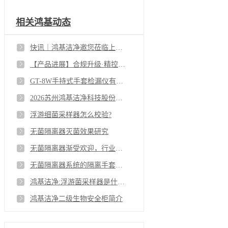
相关鸿基动态
快讯｜鸿基洁净邀您莅临上海 CPHI 展会 N4D20 展位
【产品进展】合规升级·精控无忧｜DS系列尘埃粒子计数器使用指南暨核心仪器升级公告
GT-8W手持式手套检漏仪有哪些技术优势？
2026苏州鸿基洁净科技股份有限公司春节放假通知
浮游细菌采样器怎么校验?
无菌隔离器灭菌效果研究
无菌隔离器渐受欢迎，行业标准制定迫在眉睫
无菌隔离器系统的隔离手套是采用什么方式灭菌和检漏？
鸿基洁净:浮游菌采样器是什么？
鸿基洁净二级生物安全柜简介