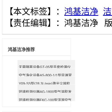
【本文标签】：
鸿基洁净
洁
【责任编辑】：
鸿基洁净
鸿基洁净推荐
无菌隔离设备GT-05型手套检漏仪（在线型）
空气净化设备AS-800-1/1型风淋室
Y09-SS型(28.3L/min)激光尘埃粒子变送器
环境检测仪器AG-1800型气溶胶发生器
环境检测仪器FKC-100型浮游空气尘菌采样器