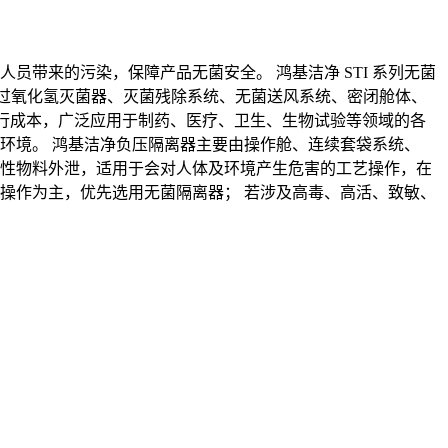
员带来的污染，保障产品无菌安全。 鸿基洁净 STI 系列无菌
P 过氧化氢灭菌器、灭菌残除系统、无菌送风系统、密闭舱体、
境运行成本，广泛应用于制药、医疗、卫生、生物试验等领域的各
部环境。 鸿基洁净负压隔离器主要由操作舱、连续套袋系统、
激性物料外泄，适用于会对人体及环境产生危害的工艺操作，在
净操作为主，优先选用无菌隔离器； 若涉及高毒、高活、致敏、