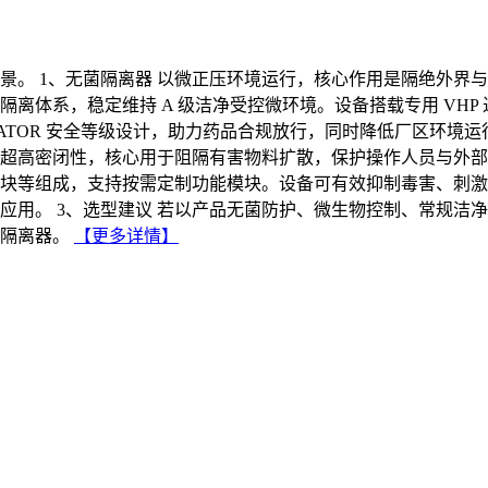
。 1、无菌隔离器 以微正压环境运行，核心作用是隔绝外界与人
离体系，稳定维持 A 级洁净受控微环境。设备搭载专用 VH
OLATOR 安全等级设计，助力药品合规放行，同时降低厂区环
具备超高密闭性，核心用于阻隔有害物料扩散，保护操作人员与外
集模块等组成，支持按需定制功能模块。设备可有效抑制毒害、刺
应用。 3、选型建议 若以产品无菌防护、微生物控制、常规洁
隔离器。
【更多详情】