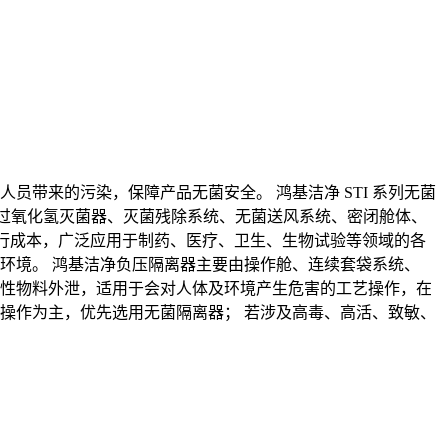
员带来的污染，保障产品无菌安全。 鸿基洁净 STI 系列无菌
P 过氧化氢灭菌器、灭菌残除系统、无菌送风系统、密闭舱体、
境运行成本，广泛应用于制药、医疗、卫生、生物试验等领域的各
部环境。 鸿基洁净负压隔离器主要由操作舱、连续套袋系统、
激性物料外泄，适用于会对人体及环境产生危害的工艺操作，在
净操作为主，优先选用无菌隔离器； 若涉及高毒、高活、致敏、