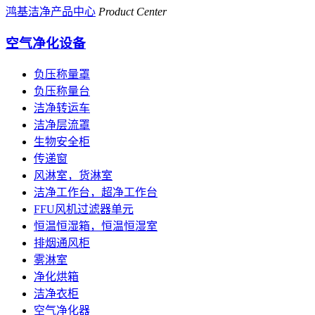
鸿基洁净产品中心
Product Center
空气净化设备
负压称量罩
负压称量台
洁净转运车
洁净层流罩
生物安全柜
传递窗
风淋室，货淋室
洁净工作台，超净工作台
FFU风机过滤器单元
恒温恒湿箱，恒温恒湿室
排烟通风柜
雾淋室
净化烘箱
洁净衣柜
空气净化器