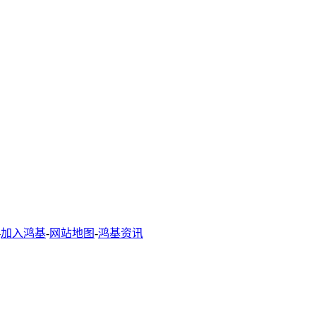
-
加入鸿基
-
网站地图
-
鸿基资讯