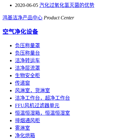
2020-06-05
汽化过氧化氢灭菌的优势
鸿基洁净产品中心
Product Center
空气净化设备
负压称量罩
负压称量台
洁净转运车
洁净层流罩
生物安全柜
传递窗
风淋室，货淋室
洁净工作台，超净工作台
FFU风机过滤器单元
恒温恒湿箱，恒温恒湿室
排烟通风柜
雾淋室
净化烘箱