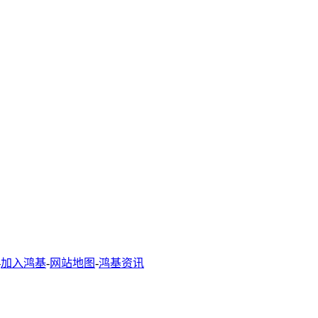
-
加入鸿基
-
网站地图
-
鸿基资讯