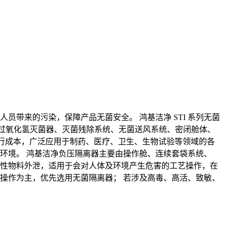
员带来的污染，保障产品无菌安全。 鸿基洁净 STI 系列无菌
P 过氧化氢灭菌器、灭菌残除系统、无菌送风系统、密闭舱体、
境运行成本，广泛应用于制药、医疗、卫生、生物试验等领域的各
部环境。 鸿基洁净负压隔离器主要由操作舱、连续套袋系统、
激性物料外泄，适用于会对人体及环境产生危害的工艺操作，在
净操作为主，优先选用无菌隔离器； 若涉及高毒、高活、致敏、