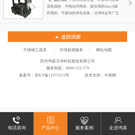
流电源的、可电动升降的、提供局部classA级
环境的、可移动的净化设备；洁净转运车广泛
应用于制药行业中，消毒后的胶塞桶的胶塞装
载、胶塞桶的转运和与灌装机隔离器
（RABS）对接，保证胶塞在classA级区装载和
转运。
-
-
不锈钢工器具
环境检测服务
网站地图
苏州鸿基洁净科技股份有限公司
服务热线：4006-555-379
备案号：
苏ICP备11073515号
技术支持：牛商网
电话咨询
产品中心
服务案例
走进鸿基