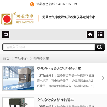
鸿基服务热线：4006-555-379
无菌空气净化设备及检测仪器定制专家
首页
产品中心
洁净转运车
空气净化设备AGV洁净转运车
【产品介绍】：
洁净转运车是一种携带内置直
流电源的、可电动升降的、提供局部classA级
环境的、可移动的净化设备；洁净转运车广泛
应用于制药行业中，消毒后的胶塞桶的胶塞装
载、胶塞桶的转运和与灌装机隔离器
空气净化设备洁净转运车
（RABS）对接，保证胶塞在classA级区装载和
【产品介绍】：
洁净转运车是一种携带内置直
转运。