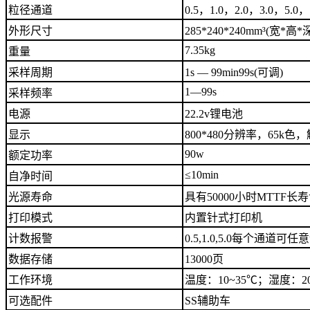
粒径通道
0.5，1.0，2.0，3.0，5.0，
外形尺寸
285*240*240mm³(宽*高*
7.35kg
重量
采样周期
1s — 99min99s(可调)
1—99s
采样频率
电源
22.2v锂电池
显示
800*480分辨率，65k
90w
额定功率
≤10min
自净时间
光源寿命
具有50000小时MTTF
打印模式
内置针式打印机
计数报警
0.5,1.0,5.0每个通道
数据存储
13000页
工作环境
温度：10~35℃；湿度：20
可选配件
SS辅助车