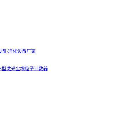
设备
-
净化设备厂家
16DS型激光尘埃粒子计数器