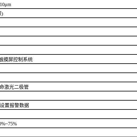
10μm
深)
色，触摸屏控制系统
长寿命激光二极管
可任意设置报警数据
%~75%