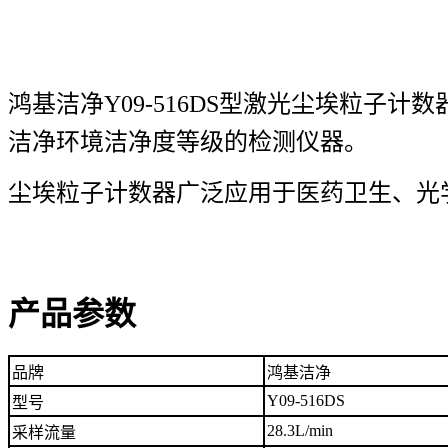
鸿
基洁净Y09-516DS型激光尘埃粒子
洁净环境洁净度等级的检测
仪器。
尘埃粒子计数器广泛应用于医药卫生、光
产品参数
品牌
鸿基洁净
Y09-516DS
型号
28.3L/min
采样流量