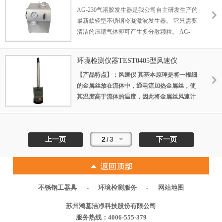
AG-230气溶胶发生器是我公司自主研发生产的
用来测试单一设备单元高效过滤器的检测。
最新款轻型不锈钢冷凝激波发生器。 它只需要
清洁的压缩气体即可产生多分散颗粒。 AG-
230 有四个拉拔器。 在 20 psig 的压力和 540
cfm 的空气流量下，气溶胶浓度约为 100
环境检测仪器TEST0405型风速仪
ug/L。两个可调节阀门可调节仪器使用 2 到 4
【产品特点】：风速仪 其基本原理是将一根细
个喷嘴来提供不同范围的气溶胶颗粒浓度。
的金属丝放在流体中，通电流加热金属丝，使
AG-230 气溶胶发生器常用于检测空气流速不
其温度高于流体的温度，因此将金属丝风速计
超过 5400 cfm 的高效过滤系统。 更适用于高
称为“热线”。当流体沿垂直方向流过金属丝
效过滤机组、负压过滤装置、生物安全柜等设
时，将带走金属丝的一部分热量，使金属丝温
备。
度下降。根据强迫对流热交换理论，可导出热
2
/
3
上一页
下一页
线散失的热量Q与流体的速度v之间存在关系
式。
-
-
不锈钢工器具
环境检测服务
网站地图
苏州鸿基洁净科技股份有限公司
服务热线：4006-555-379