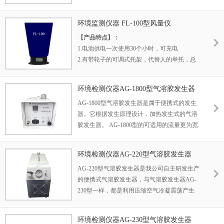
净度等级的检测仪器。 尘埃粒子计数器广泛应
用于医药卫生、光学、化学、食品、化妆品、
环境监测仪器 FL-100型风量仪
电子、生物制品、航空航天等企业的洁净车间
【产品特点】：
检测
1.电池供电一次使用30个小时，可充电
2.有带轮子的可调式托架，代替人的举托，总
高度可达3M ，使风量测量更轻松。（选购）
3.可储存1000个风口的测量数据，可随意翻
环境检测仪器AG-1800型气溶胶发生器
阅、删除、打印和记录。
AG-1800型气溶胶发生器是属于便携式的发生
器。它根据发生原理设计，加热发生式的气溶
胶发生器。 AG-1800型的可适用的流量更为宽
广，达到50~80000cfm，可满足大流量的高效
过滤器检测使用。 气溶胶发生器即产生烟雾的
环境检测仪器AG-220型气溶胶发生器
装置，DOP溶剂(或PAO溶剂)倒入发生器容器
AG-220型气溶胶发生器是我公司自主研发生产
后，在一定压力的加热条件下即可产生气溶胶
的便携式气溶胶发生器，与气溶胶发生器AG-
烟雾，将此气溶胶烟雾送入高效过滤器上风侧
230型一样，都是利用压缩空气冷凝震荡产生
(对DOP液体加热，形成DOP蒸汽，蒸汽在特
气溶胶粒子；不同之处是他内藏压缩空气源，
定的条件下冷凝成微小液滴，去掉过大和过小
无需借助外来压缩空气。 AG-220型气溶胶发
的液滴，仅留下0.3um左右的颗粒，雾状DOP
环境检测仪器AG-230型气溶胶发生器
生器建议在测试风量在2000cfm以下来运行，
进入风道)。