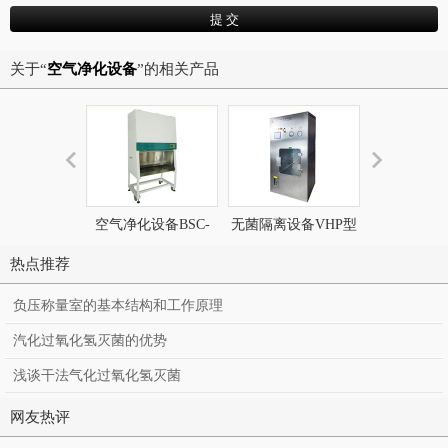
关于“
空气净化设备
”的相关产品
空气净化设备BSC-
无菌隔离设备VHP型
空气净化设
1200ⅡB2全排型外排
常温灭菌传递柜
量罩
热点推荐
生物安全柜
负压称量室的基本结构和工作原理
汽化过氧化氢灭菌的优势
浅谈干法气化过氧化氢灭菌
网友热评