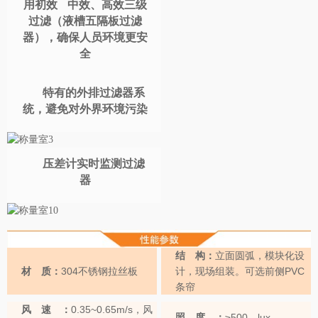
用初效 中效、高效三级
过滤（液槽五隔板过滤
器），确保人员环境更安
全
特有的外排过滤器系
统，避免对外界环境污染
压差计实时监测过滤
器
结 构：
立面圆弧，模块化设
材 质：
304不锈钢拉丝板
计，现场组装。可选前侧PVC
条帘
风 速 ：
0.35~0.65m/s，风
照 度 ：
≥500 lux