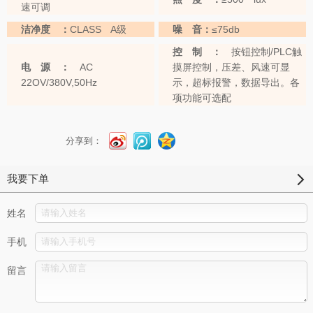
速可调
洁净度 ：
CLASS A级
噪 音：
≤75db
控 制 ：
按钮控制/PLC触
电 源 ：
AC
摸屏控制，压差、风速可显
22OV/380V,50Hz
示，超标报警，数据导出。各
项功能可选配
分享到：
我要下单
姓名
手机
留言